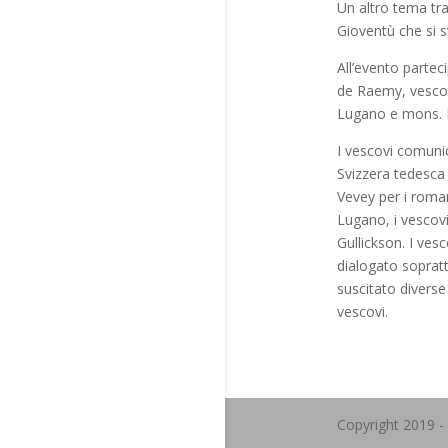
Un altro tema tra
Gioventù che si s
All’evento partec
de Raemy, vescov
Lugano e mons. Ma
I vescovi comunic
Svizzera tedesca i
Vevey per i roman
Lugano, i vescov
Gullickson. I ve
dialogato soprattu
suscitato diverse
vescovi.
Copyright 2019 -