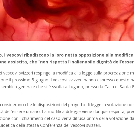
o, i vescovi ribadiscono la loro netta opposizione alla modifica
one assistita, che “non rispetta l’inalienabile dignità dell’ess
 vescovi svizzeri respinge la modifica alla legge sulla procreazione m
ione il prossimo 5 giugno. I vescovi svizzeri hanno espresso questo p
semblea generale che si è svolta a Lugano, presso la Casa di Santa Br
i considerano che le disposizioni del progetto di legge in votazione no
gnità dell’essere umano. La modifica di legge viene dunque respinta, pr
zione con i chiarimenti del caso verrà diffusa prima della votazione da
oetica della stessa Conferenza dei vescovi svizzeri.