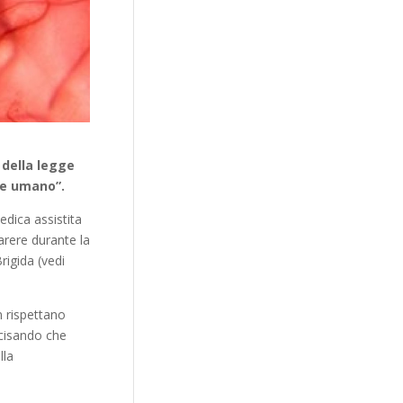
 della legge
ere umano”.
edica assistita
arere durante la
igida (vedi
n rispettano
ecisando che
lla