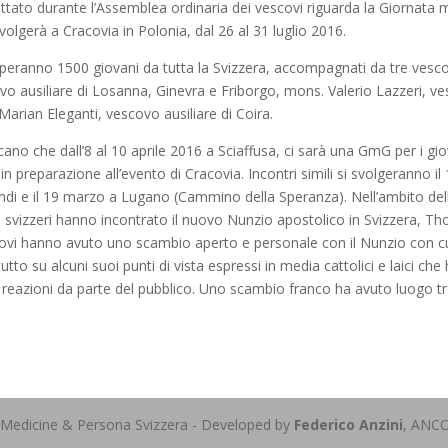
ttato durante l’Assemblea ordinaria dei vescovi riguarda la Giornata 
volgerà a Cracovia in Polonia, dal 26 al 31 luglio 2016.
iperanno 1500 giovani da tutta la Svizzera, accompagnati da tre vesco
o ausiliare di Losanna, Ginevra e Friborgo, mons. Valerio Lazzeri, ve
rian Eleganti, vescovo ausiliare di Coira.
ano che dall’8 al 10 aprile 2016 a Sciaffusa, ci sarà una GmG per i gio
n preparazione all’evento di Cracovia. Incontri simili si svolgeranno il 
di e il 19 marzo a Lugano (Cammino della Speranza). Nell’ambito dell
i svizzeri hanno incontrato il nuovo Nunzio apostolico in Svizzera, T
scovi hanno avuto uno scambio aperto e personale con il Nunzio con c
tto su alcuni suoi punti di vista espressi in media cattolici e laici ch
 reazioni da parte del pubblico. Uno scambio franco ha avuto luogo tra
 Medicine & Persona Svizzera - Developed by
Federico Anzini
, ANC