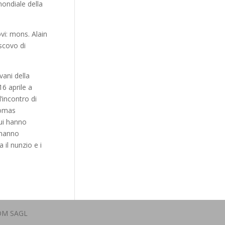
mondiale della
vi: mons. Alain
scovo di
vani della
16 aprile a
’incontro di
homas
ui hanno
e hanno
 il nunzio e i
OM SAGL