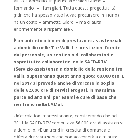
aiuto a domicilio. In particolare valorizziamo –
formandoli – i famigliari. Tutta questa progettualità
(ndr. che ha spesso visto l’Alvad precursore in Ticino)
ha un costo – ammette Gilardi – ma ci aiuta
enormemente a risparmiare».
È un autentico boom di prestazioni assistenziali
a domicilio nelle Tre Valli. Le prestazioni fornite
dal personale, un centinaio di collaboratori e
soprattutto collaboratrici della SACD-RTV
(Servizio assistenza a domicilio della regione tre
valli), supereranno quest’anno quota 60.000 ore. E
nel 2017 si prevede anche di varcare la soglia
delle 62.000 ore di servizi erogati, in massima
parte ad anziani, per esami e cure di base che
rientrano nella LAMal.
Un’escalation impressionante, considerando che nel
2011 la SACD-RTV computava 56.000 ore di assistenza
a domicilio. «È un trend in crescita di domanda e
offerta di prestazioni che non accennerà a diminuire