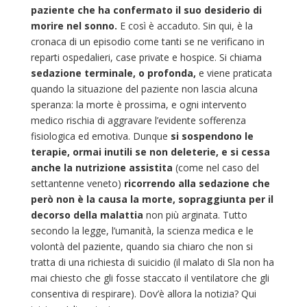
paziente che ha confermato il suo desiderio di
morire nel sonno.
E così è accaduto.
Sin qui, è la
cronaca di un episodio come tanti se ne verificano in
reparti ospedalieri, case private e hospice. Si chiama
sedazione terminale, o profonda,
e viene praticata
quando la situazione del paziente non lascia alcuna
speranza: la morte è prossima, e ogni intervento
medico rischia di aggravare l’evidente sofferenza
fisiologica ed emotiva. Dunque
si sospendono le
terapie, ormai inutili se non deleterie, e si cessa
anche la nutrizione assistita
(come nel caso del
settantenne veneto)
ricorrendo alla sedazione che
però non è la causa la morte, sopraggiunta per il
decorso della malattia
non più arginata. Tutto
secondo la legge, l’umanità, la scienza medica e le
volontà del paziente, quando sia chiaro che non si
tratta di una richiesta di suicidio (il malato di Sla non ha
mai chiesto che gli fosse staccato il ventilatore che gli
consentiva di respirare). Dov’è allora la notizia?
Qui