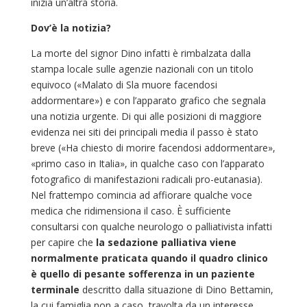
inizia un’altra storia.
Dov’è la notizia?
La morte del signor Dino infatti è rimbalzata dalla
stampa locale sulle agenzie nazionali con un titolo
equivoco («Malato di Sla muore facendosi
addormentare») e con l’apparato grafico che segnala
una notizia urgente. Di qui alle posizioni di maggiore
evidenza nei siti dei principali media il passo è stato
breve («Ha chiesto di morire facendosi addormentare»,
«primo caso in Italia», in qualche caso con l’apparato
fotografico di manifestazioni radicali pro-eutanasia).
Nel frattempo comincia ad affiorare qualche voce
medica che ridimensiona il caso. È sufficiente
consultarsi con qualche neurologo o palliativista infatti
per capire che
la sedazione palliativa viene
normalmente praticata quando il quadro clinico
è quello di pesante sofferenza in un paziente
terminale
descritto dalla situazione di Dino Bettamin,
la cui famiglia non a caso, travolta da un interesse