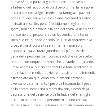
nuove sfide, a patto di guardarle caso per caso e
all’interno del rapporto di cui dicevo prima: la relazione
di cura che coinvolge il medico, la famiglia, il paziente
con i suoi desideri e ciò a cui tiene. Noi medici siamo
abituati alle scelte, perché dobbiamo scegliere tutti i
giorni, non solo davanti alla fine della vita: la decisione
ad esempio di proporre ad un leucemico una terza
linea di cure, quando c’è solo un 10% di speranza e la
prospettiva di costi altissimi in termini non solo
economici, va valutata guardando il più possibile al
bene della persona. Ben consapevoli che certe scelte
restano comunque drammatiche. Ci vuole una grande,
umile apertura. Ma ciò che facilita è farle all’interno di
una relazione medico-paziente preesistente, altrimenti,
estrapolate da quel contesto, elementi estranei
diventano determinanti: il peso dell’economia, il peso
della nostra incapacità a starci davanti, il peso della
depressione del paziente o della fatica della famiglia
ecc… . In 40 anni solo 2 persone mi hanno chiesto
l’eutanasia e tutte e due hanno cambiato parere dopo