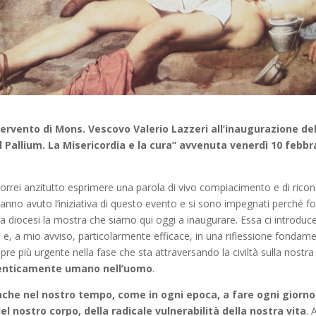
tervento di Mons. Vescovo Valerio Lazzeri all’inaugurazione de
l Pallium. La Misericordia e la cura” avvenuta venerdì 10 febbr
vorrei anzitutto esprimere una parola di vivo compiacimento e di rico
hanno avuto l’iniziativa di questo evento e si sono impegnati perché f
a diocesi la mostra che siamo qui oggi a inaugurare. Essa ci introduce
 e, a mio avviso, particolarmente efficace, in una riflessione fondame
pre più urgente nella fase che sta attraversando la civiltà sulla nostra
tenticamente umano nell’uomo
.
che nel nostro tempo, come in ogni epoca, a fare ogni giorno
del nostro corpo, della radicale vulnerabilità della nostra vita
.