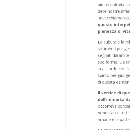
più tecnologia a d
delle nostre infe
l’invecchiamento,
questo interpel
pienezza di vit
La cultura e la r
strumenti per ges
segnati dal limite
sue forme. Da una
in accordo con l’an
spirito per giung
di questa esisten
Il vertice di q
dell’immortalit
occorreva concent
nonostante tutte 
rimane è la parte