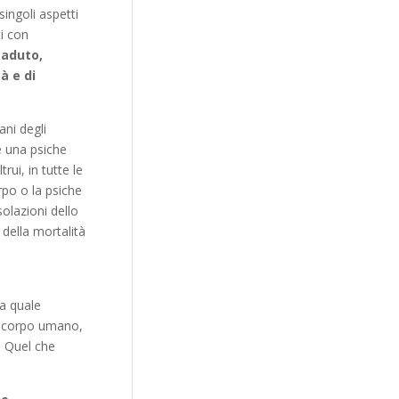
singoli aspetti
ti con
aduto,
à e di
ani degli
e una psiche
rui, in tutte le
rpo o la psiche
nsolazioni dello
 della mortalità
la quale
Il corpo umano,
. Quel che