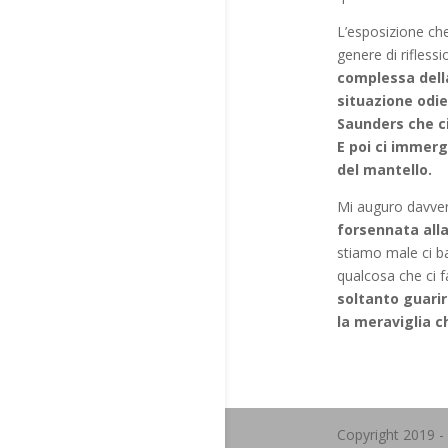
L’esposizione ch
genere di rifless
complessa della
situazione odie
Saunders che ci
E poi ci immerg
del mantello.
Mi auguro davvero
forsennata alla
stiamo male ci ba
qualcosa che ci 
soltanto guari
la meraviglia 
Copyright 2019 -