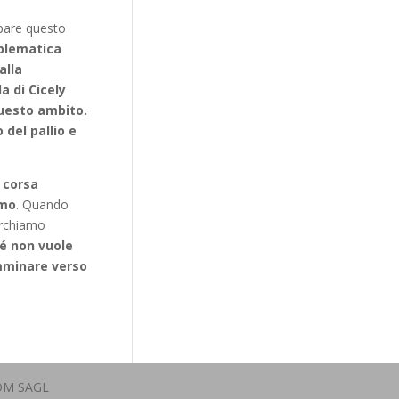
ppare questo
oblematica
alla
a di Cicely
questo ambito.
del pallio e
 corsa
omo
. Quando
erchiamo
hé non vuole
amminare verso
OM SAGL