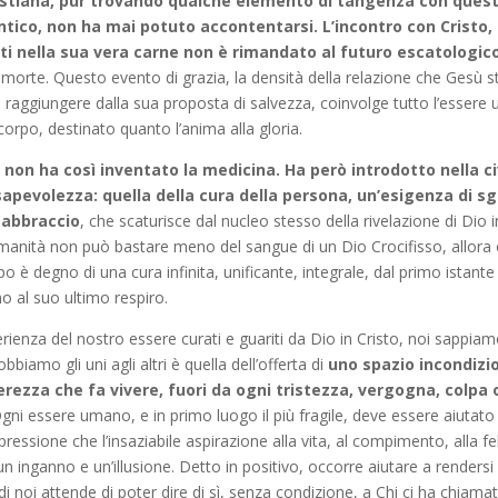
istiana, pur trovando qualche elemento di tangenza con ques
ntico, non ha mai potuto accontentarsi. L’incontro con Cristo, il
ti nella sua vera carne non è rimandato al futuro escatologico
 morte. Questo evento di grazia, la densità della relazione che Gesù s
a raggiungere dalla sua proposta di salvezza, coinvolge tutto l’essere
orpo, destinato quanto l’anima alla gloria.
o non ha così inventato la medicina. Ha però introdotto nella c
pevolezza: quella della cura della persona, un’esigenza di sg
 abbraccio
, che scaturisce dal nucleo stesso della rivelazione di Dio 
umanità non può bastare meno del sangue di un Dio Crocifisso, allora 
o è degno di una cura infinita, unificante, integrale, dal primo istante
o al suo ultimo respiro.
perienza del nostro essere curati e guariti da Dio in Cristo, noi sappia
biamo gli uni agli altri è quella dell’offerta di
uno spazio incondizi
erezza che fa vivere, fuori da ogni tristezza, vergogna, colpa 
Ogni essere umano, e in primo luogo il più fragile, deve essere aiutato i
ressione che l’insaziabile aspirazione alla vita, al compimento, alla fel
un inganno e un’illusione. Detto in positivo, occorre aiutare a renders
i noi attende di poter dire di sì, senza condizione, a Chi ci ha chiamato