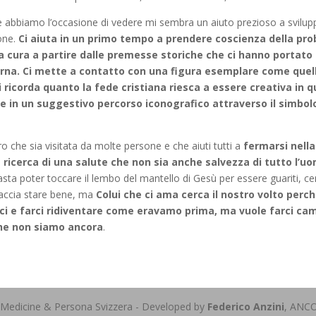
e abbiamo l’occasione di vedere mi sembra un aiuto prezioso a svilu
ione.
Ci aiuta in un primo tempo a prendere coscienza della pr
 cura a partire dalle premesse storiche che ci hanno portato 
rna. Ci mette a contatto con una figura esemplare come quell
 ricorda quanto la fede cristiana riesca a essere creativa in 
e in un suggestivo percorso iconografico attraverso il simbolo 
 che sia visitata da molte persone e che aiuti tutti a
fermarsi nella
 ricerca di una salute che non sia anche salvezza di tutto l’u
sta poter toccare il lembo del mantello di Gesù per essere guariti, c
faccia stare bene, ma
Colui che ci ama cerca il nostro volto perc
rci e farci ridiventare come eravamo prima, ma vuole farci c
che non siamo ancora
.
 Medicine & Persona Svizzera - Developed by
Federico Anzini
, ANC