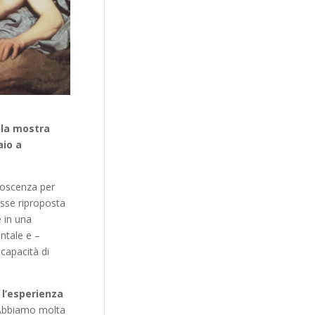
lla mostra
aio a
noscenza per
osse riproposta
 in una
ntale e –
 capacità di
 l’esperienza
 Abbiamo molta