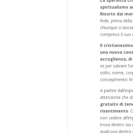
La speranza cr
spiritualismo a
Risorto dai mor
fede, prima della
chiunque si lasci
compreso il suo c
Il cristianesim
una nuova consa
accoglienza, di
se per salvare l’
volto, nome, corp
concepimento fin
A partire dall’es
attenzione che dob
gratuito di ten
risentimento
. 
non cedere all’imp
trova dentro sia 
qualcosa dentro d