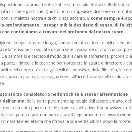
isposizione, strumenti sofisticati e sempre più efficaci nell’affrontare 
rmità fisiche e psichiche. Questo non ci impedisce di essere confronta
 con la malattia nostra e di chi ci sta accanto.
E come sempre è acc
la profondamente l’insopprimibile desiderio di senso, di felicit
a che continuiamo a trovare nel profondo del nostro cuore
.
eligione, in ogni tempo e luogo, hanno cercato di fornire agli esseri um
tire la tensione provocata da una sete insaziabile di vita in un corpo 
. Da sempre si è cercato il modo di alleviare la sofferenza, propria o alt
 parte, i rimedi e le tecniche per riottenere la salute e rimettere il co
elito del cuore; dall’altra, gli ausili del pensiero, della filosofia, le co
ere a poco a poco alla rassegnazione, all’accettazione della caducità e
za.
uesto sforzo consolatorio nell’antichità è stata l’affermazione
à dell’anima
, della parte puramente spirituale dell’essere umano, nel
rare a un dato punto tutte le proprie aspettative di sopravvivenza. 
le cure, prima o poi, non può evitare il deperimento e la dissoluzione
 immateriale ed eterna che ritrova la sua verità ultima dopo la morte.