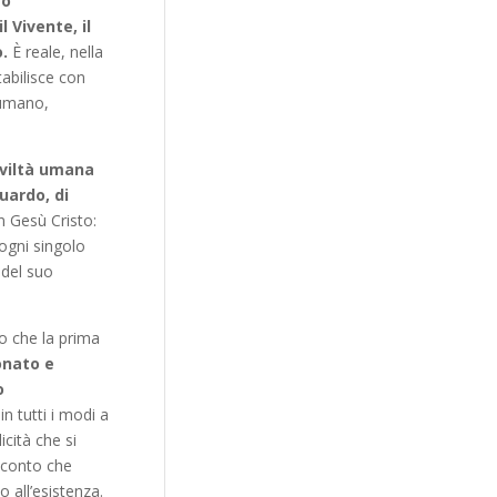
to
 Vivente, il
.
È reale, nella
tabilisce con
 umano,
iviltà umana
uardo, di
in Gesù Cristo:
ogni singolo
 del suo
mo che la prima
onato e
o
n tutti i modi a
icità che si
i conto che
 all’esistenza.