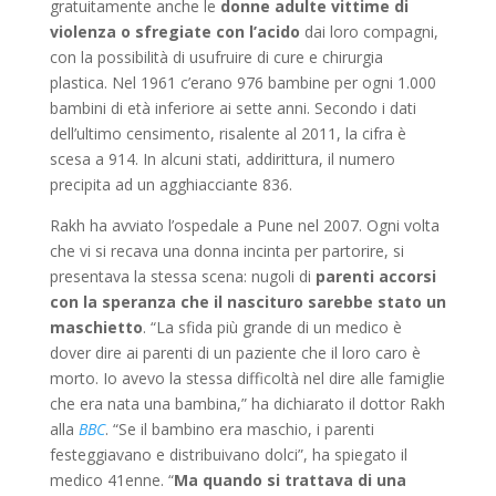
gratuitamente anche le
donne adulte vittime di
violenza o sfregiate con l’acido
dai loro compagni,
con la possibilità di usufruire di cure e chirurgia
plastica. Nel 1961 c’erano 976 bambine per ogni 1.000
bambini di età inferiore ai sette anni. Secondo i dati
dell’ultimo censimento, risalente al 2011, la cifra è
scesa a 914. In alcuni stati, addirittura, il numero
precipita ad un agghiacciante 836.
Rakh ha avviato l’ospedale a Pune nel 2007. Ogni volta
che vi si recava una donna incinta per partorire, si
presentava la stessa scena: nugoli di
parenti accorsi
con la speranza che il nascituro sarebbe stato un
maschietto
. “La sfida più grande di un medico è
dover dire ai parenti di un paziente che il loro caro è
morto. Io avevo la stessa difficoltà nel dire alle famiglie
che era nata una bambina,” ha dichiarato il dottor Rakh
alla
BBC
. “Se il bambino era maschio, i parenti
festeggiavano e distribuivano dolci”, ha spiegato il
medico 41enne. “
Ma quando si trattava di una