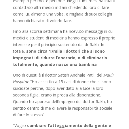
esempio per molte persone. Negli ultimi mesi ha infatti
contattato altri medici indiani chiedendo loro di fare
come lui, almeno una volta, e migliaia di suoi colleghi
hanno dichiarato di volerlo fare.
Fino alla scorsa settimana ha ricevuto messaggi in cui
medici e studenti di medicina hanno espresso il proprio
interesse per il principio sostenuto dal dr Rakh. In
totale,
sono circa 17mila i dottori che si sono
impegnati di ridurre l’onorario, o di eliminarlo
totalmente, quando nasce una bambina
.
Uno di questi è il dottor Satish Andhale Patil, del
Mauli
Hospital
: “Ho assistito a 15 casi di donne che si sono
suicidate perché, dopo aver dato alla luce la loro
seconda figlia, erano in preda alla disperazione.
Quando ho appreso dell’impegno del dottor Rakh, ho
sentito dentro di me di avere la responsabilità sociale
di fare lo stesso”.
“Voglio
cambiare l’atteggiamento della gente e