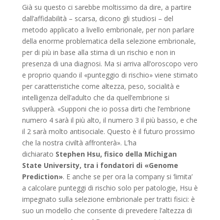
Già su questo ci sarebbe moltissimo da dire, a partire
dall’affidabilità – scarsa, dicono gli studiosi – del
metodo applicato a livello embrionale, per non parlare
della enorme problematica della selezione embrionale,
per di più in base alla stima di un rischio e non in
presenza di una diagnosi. Ma si arriva all’oroscopo vero
e proprio quando il «punteggio di rischio» viene stimato
per caratteristiche come altezza, peso, socialità e
intelligenza dell’adulto che da quell’embrione si
svilupperà. «Supponi che io possa dirti che l’embrione
numero 4 sarà il più alto, il numero 3 il più basso, e che
il 2 sarà molto antisociale. Questo è il futuro prossimo
che la nostra civiltà affronterà». L’ha
dichiarato
Stephen Hsu, fisico della Michigan
State University, tra i fondatori di «Genome
Prediction»
. E anche se per ora la company si ‘limita’
a calcolare punteggi di rischio solo per patologie, Hsu è
impegnato sulla selezione embrionale per tratti fisici: è
suo un modello che consente di prevedere l’altezza di