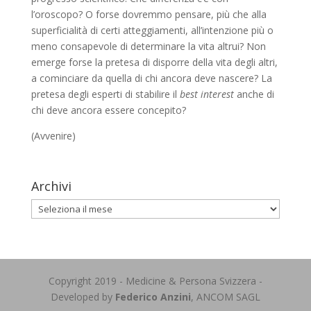
l’oroscopo? O forse dovremmo pensare, più che alla
superficialità di certi atteggiamenti, all’intenzione più o
meno consapevole di determinare la vita altrui? Non
emerge forse la pretesa di disporre della vita degli altri,
a cominciare da quella di chi ancora deve nascere? La
pretesa degli esperti di stabilire il
best interest
anche di
chi deve ancora essere concepito?
(Avvenire)
Archivi
Archivi
Copyright 2019 - Medicine & Persona Svizzera -
Developed by
Federico Anzini
, ANCOM SAGL