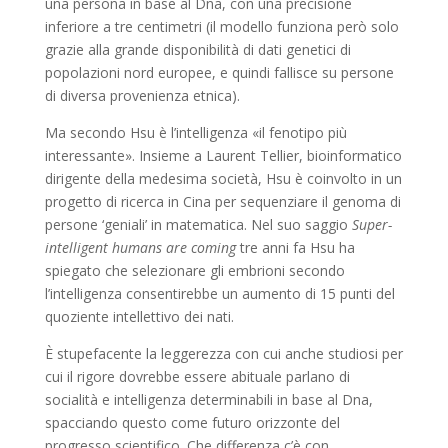
una persona in base al Dna, con una precisione
inferiore a tre centimetri (il modello funziona però solo
grazie alla grande disponibilità di dati genetici di
popolazioni nord europee, e quindi fallisce su persone
di diversa provenienza etnica).
Ma secondo Hsu è l’intelligenza «il fenotipo più
interessante». Insieme a Laurent Tellier, bioinformatico
dirigente della medesima società, Hsu è coinvolto in un
progetto di ricerca in Cina per sequenziare il genoma di
persone ‘geniali’ in matematica. Nel suo saggio
Super-
intelligent humans are coming
tre anni fa Hsu ha
spiegato che selezionare gli embrioni secondo
l’intelligenza consentirebbe un aumento di 15 punti del
quoziente intellettivo dei nati.
È stupefacente la leggerezza con cui anche studiosi per
cui il rigore dovrebbe essere abituale parlano di
socialità e intelligenza determinabili in base al Dna,
spacciando questo come futuro orizzonte del
progresso scientifico. Che differenza c’è con