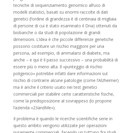
tecniche di sequenziamento genomico all’uso di
modelli statistici, basati su enormi raccolte di dati
genetici (l’ordine di grandezza è di centinaia di migliaia
di persone di cui è stato esaminato il Dna) ottenuti da
biobanche o da studi di popolazione di grandi
dimensioni. L’idea è che piccole differenze genetiche
possono costituire un rischio maggiore per una
persona, ad esempio, di ammalarsi di diabete, ma
anche – e qui è il passo successivo – una probabilità di
essere più o meno alta. Il «punteggio di rischio
poligenico» potrebbe infatti dare informazioni sul
rischio di contrarre alcune patologie (come l’Alzheimer)
ma è anche il criterio usato nei test genetici
commerciali per stabilire certe caratteristiche fisiche,
come la predisposizione al sovrappeso (lo propone
l’azienda «23andMe»).
Il problema è quando le ricerche scientifiche serie in
questo ambito vengono utilizzate per operazioni
puramente commerciali, facendo un tutt’uno fra studi