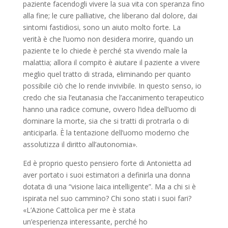
paziente facendogli vivere la sua vita con speranza fino
alla fine; le cure palliative, che liberano dal dolore, dai
sintomi fastidiosi, sono un aiuto molto forte. La
verità è che l’uomo non desidera morire, quando un
paziente te lo chiede è perché sta vivendo male la
malattia; allora il compito è aiutare il paziente a vivere
meglio quel tratto di strada, eliminando per quanto
possibile ciò che lo rende invivibile. In questo senso, io
credo che sia l’eutanasia che l’accanimento terapeutico
hanno una radice comune, ovvero l’idea dell’uomo di
dominare la morte, sia che si tratti di protrarla o di
anticiparla. È la tentazione dell’uomo moderno che
assolutizza il diritto all’autonomia».
Ed è proprio questo pensiero forte di Antonietta ad
aver portato i suoi estimatori a definirla una donna
dotata di una “visione laica intelligente”. Ma a chi si è
ispirata nel suo cammino? Chi sono stati i suoi fari?
«L’Azione Cattolica per me è stata
un’esperienza interessante, perché ho