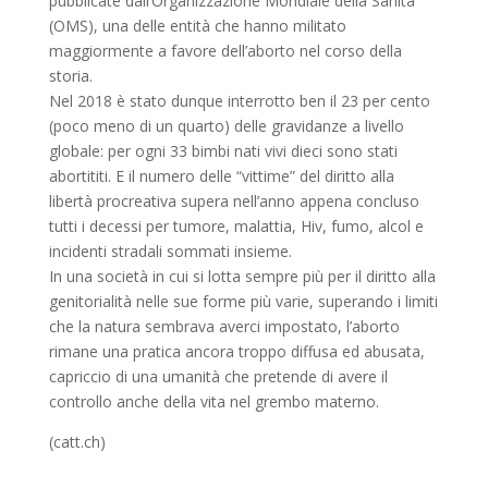
pubblicate dall’Organizzazione Mondiale della Sanità
(OMS), una delle entità che hanno militato
maggiormente a favore dell’aborto nel corso della
storia.
Nel 2018 è stato dunque interrotto ben il 23 per cento
(poco meno di un quarto) delle gravidanze a livello
globale: per ogni 33 bimbi nati vivi dieci sono stati
abortititi. E il numero delle “vittime” del diritto alla
libertà procreativa supera nell’anno appena concluso
tutti i decessi per tumore, malattia, Hiv, fumo, alcol e
incidenti stradali sommati insieme.
In una società in cui si lotta sempre più per il diritto alla
genitorialità nelle sue forme più varie, superando i limiti
che la natura sembrava averci impostato, l’aborto
rimane una pratica ancora troppo diffusa ed abusata,
capriccio di una umanità che pretende di avere il
controllo anche della vita nel grembo materno.
(catt.ch)