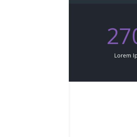
27
Lorem I
Nessun 
La pagina richiest