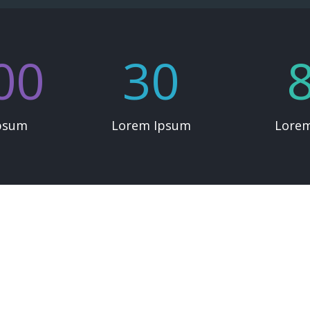
00
30
psum
Lorem Ipsum
Lore
risultato
a non è stata trovata. Affina la tua ricerca, o utilizza la barra di navig