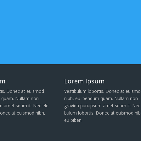
um
Lorem Ipsum
tis. Donec at euismod
Vestibulum lobortis. Donec at euismo
m quam. Nullam non
nibh, eu ibendum quam. Nullam non
m amet sdum it. Nec ele
gravida puruipsum amet sdum it. Nec
Donec at euismod nibh,
bulum lobortis. Donec at euismod nib
eu biben