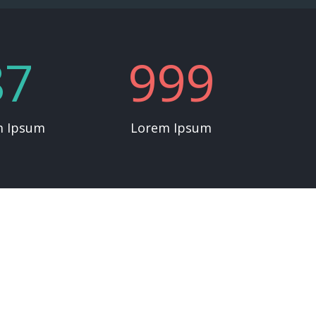
87
999
m Ipsum
Lorem Ipsum
azione qui sopra per trovare il post.