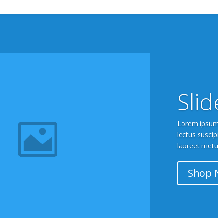
Slid
Lorem ipsum d
lectus susci
laoreet metu
Shop 