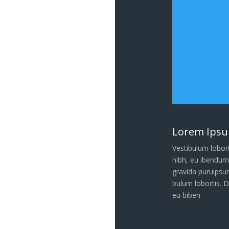
Lorem Ips
Vestibulum lobor
nibh, eu ibendu
gravida puruipsu
bulum lobortis. 
eu biben