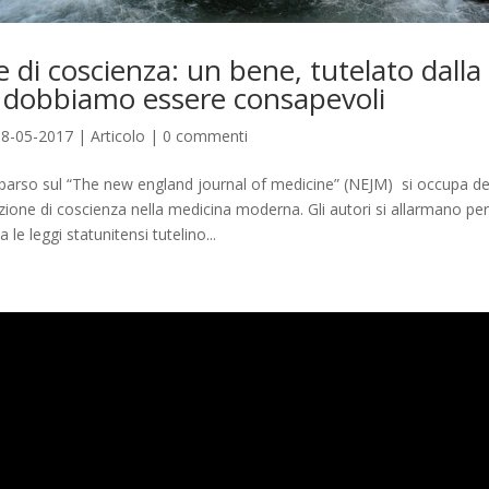
 di coscienza: un bene, tutelato dalla
e dobbiamo essere consapevoli
08-05-2017
|
Articolo
|
0 commenti
parso sul “The new england journal of medicine” (NEJM) si occupa del
iezione di coscienza nella medicina moderna. Gli autori si allarmano per 
 le leggi statunitensi tutelino...