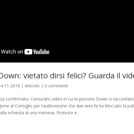
own: vietato dirsi felici? Guarda il vi
24-11-2016
|
Articolo
|
0 commenti
za confermata. Censurato video in cui le persone Down si raccontano. 
ione al Consiglio per l’audiovisione che due anni fa ha bloccato la pub
lla richiesta di una mamma. Proteste e...