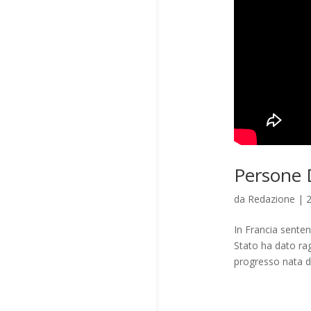
Persone D
da
Redazione
|
In Francia senten
Stato ha dato rag
progresso nata da