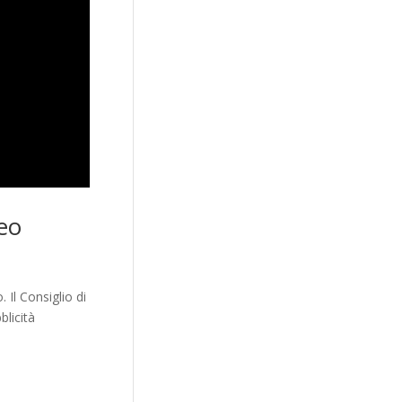
deo
Il Consiglio di
blicità